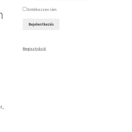
Emlékezzen rám
m
Regisztráció
t,