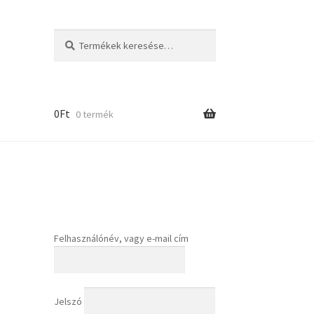
Keresés
Keresés
a
következőre:
0
Ft
0 termék
er
Felhasználónév, vagy e-mail cím
Jelszó