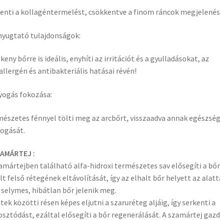
enti a kollagéntermelést, csökkentve a finom ráncok megjelenés
yugtató tulajdonságok:
keny bőrre is ideális, enyhíti az irritációt és a gyulladásokat, az
allergén és antibakteriális hatásai révén!
ogás fokozása:
észetes fénnyel tölti meg az arcbőrt, visszaadva annak egészsé
ogását.
ZAMÁRTEJ :
amártejben található alfa-hidroxi természetes sav elősegíti a bőr
lt felső rétegének eltávolítását, így az elhalt bőr helyett az alatt
 selymes, hibátlan bőr jelenik meg.
jtek közötti résen képes eljutni a szaruréteg aljáig, így serkenti a
osztódást, ezáltal elősegíti a bőr regenerálását. A szamártej gaz