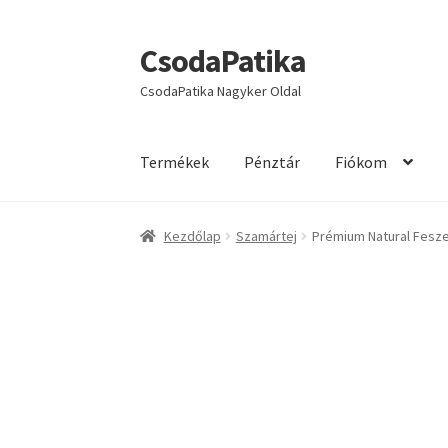
CsodaPatika
Ugrás
Kilépés
a
a
CsodaPatika Nagyker Oldal
navigációhoz
tartalomba
Termékek
Pénztár
Fiókom
Kezdőlap
Account
Adatvédelmi Nyilatkozat
Á
Kezdőlap
Szamártej
Prémium Natural Fesz
Termékek
User