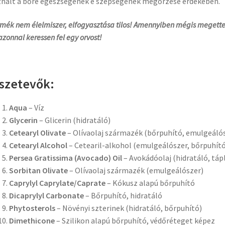
nált a bőre egészségének é szépségének megőrzése érdekében.
rmék nem élelmiszer, elfogyasztása tilos! Amennyiben mégis megette
 azonnal keressen fel egy orvost!
szetevők:
Aqua
– Víz
Glycerin
– Glicerin (hidratáló)
Cetearyl Olivate
– Olívaolaj származék (bőrpuhító, emulgeáló
Cetearyl Alcohol
– Cetearil-alkohol (emulgeálószer, bőrpuhító
Persea Gratissima (Avocado) Oil
– Avokádóolaj (hidratáló, táp
Sorbitan Olivate
– Olívaolaj származék (emulgeálószer)
Caprylyl Caprylate/Caprate
– Kókusz alapú bőrpuhító
Dicaprylyl Carbonate
– Bőrpuhító, hidratáló
Phytosterols
– Növényi szterinek (hidratáló, bőrpuhító)
Dimethicone
– Szilikon alapú bőrpuhító, védőréteget képez