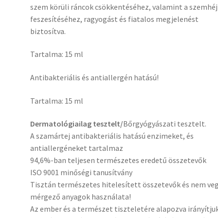
szem körüli ráncok csökkentéséhez, valamint a szemhéj
feszesítéséhez, ragyogást és fiatalos megjelenést
biztosítva.
Tartalma: 15 ml
Antibakteriális és antiallergén hatású!
Tartalma: 15 ml
Dermatológiailag tesztelt/
Bőrgyógyászati tesztelt.
A szamártej antibakteriális hatású enzimeket, és
antiallergéneket tartalmaz
94,6%-ban teljesen természetes eredetű összetevők
ISO 9001 minőségi tanusítvány
Tisztán természetes hitelesített összetevők és nem veg
mérgező anyagok használata!
Az ember és a természet tiszteletére alapozva irányítju