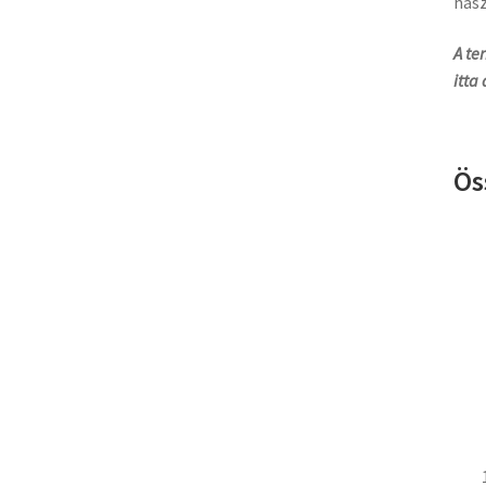
hasz
A te
itta
Ös