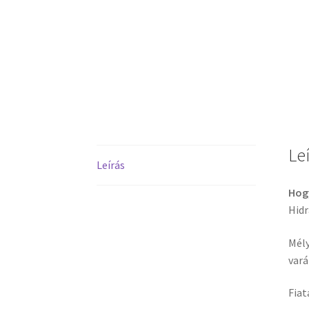
Le
Leírás
Hogy
Hidr
Mély
vará
Fiat