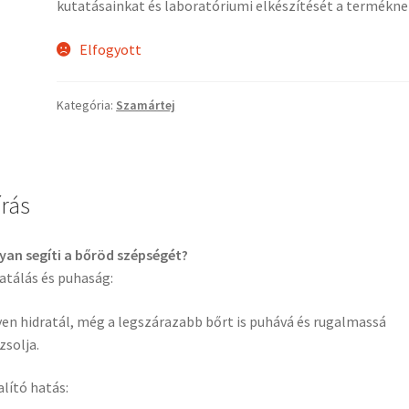
kutatásainkat és laboratóriumi elkészítését a termékne
Elfogyott
Kategória:
Szamártej
írás
an segíti a bőröd szépségét?
atálás és puhaság:
en hidratál, még a legszárazabb bőrt is puhává és rugalmassá
zsolja.
alító hatás: