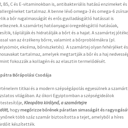
2, B5, C és E-vitaminokban is, antibakteriális hatású enzimeket és
allergéneket tartalmaz. A benne lévő omega-3 és omega-6 zsírsa
lik a bőr rugalmasságát és erős gyulladásgátló hatással is
elkeznek. A szamártej hatóanyagai öregedésgátló hatásúak,
esítik, táplálják és hidratálják a bőrt és a hajat. A szamártej jóték
ssal van az érzékeny bőrre, valamint a bőrproblémákra (pl.
elysömör, ekcéma, bőrviszketés). A szamártej olyan fehérjéket és
osavakat tartalmaz, amelyek megtartják a bőr és a haj nedvessé
mint fokozzák a kollagén és az elasztin termelődését.
pátra Bőrápolási Csodája
rténelem titkai és a modern szépségápolás egyesülnek a szamárt
zslatos világában. Az ókori Egyiptomban a szépségideálok
estesítője,
Kleopátra királynő, a szamártejre
dött,
hogy
megőrizze bőrének páratlan simaságát és ragyogásá
lynőnek több száz szamár biztosította a tejet, amelyből a híres
ürdőit készítették.