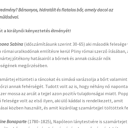
redmény? Bársonyos, hidratált és fiatalos bőr, amely dacol az
múlásával.
át a királynői kényeztetés élményét!
paea Sabina
(időszámításunk szerint 30-65) aki második felesége 
 római uralkodónak említésre kerül Pliny római szerző írásában, 
ártej jótékony hatásairól a bőrnek és annak császár nők
pségének megőrzésében.
amártej eltünteti a ráncokat és simává varázsolja a bőrt valamint
rzi annak fehérségét. Tudott volt az is, hogy néhány nő naponta
zer mossa az arcát a tejjel azon pozitív tulajdonságai miatt. Pop
 felesége volt az első ilyen, aki ülő káddal is rendelkezett, amit
ásai közben használt, és amit kizárólag szamártejjel töltöttek fe
ine Bonaparte
(1780–1825), Napóleon lánytestvére is szamártejet