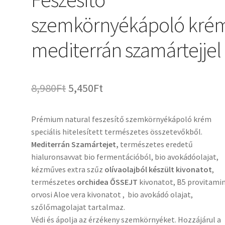
szemkörnyékápoló kré
mediterrán szamártejjel
Original
Current
8,980
Ft
5,450
Ft
price
price
Prémium natural feszesítő szemkörnyékápoló krém
was:
is:
speciális hitelesített természetes összetevőkből.
8,980Ft.
5,450Ft.
Mediterrán Szamártejet,
természetes eredetű
hialuronsavvat bio fermentációból, bio avokádóolajat,
kézműves extra szűz
olívaolajból készült kivonatot
,
természetes
orchidea ŐSSEJT
kivonatot, B5 provitamin
orvosi Aloe vera kivonatot , bio avokádó olajat,
szőlőmagolajat tartalmaz.
Védi és ápolja az érzékeny szemkörnyéket. Hozzájárul a