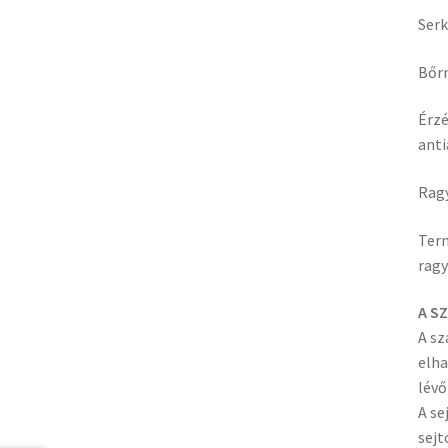
Serk
Bőrn
Érzé
anti
Ragy
Term
ragy
A S
A sz
elha
lévő
A se
sejt