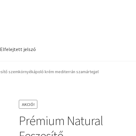
Elfelejtett jelszó
SZF
Kosár
Login
Logout
Members
Password Reset
Pénztár
Regist
esítő szemkörnyékápoló krém mediterrán szamártejjel
AKCIÓ!
Prémium Natural
Feszesítő