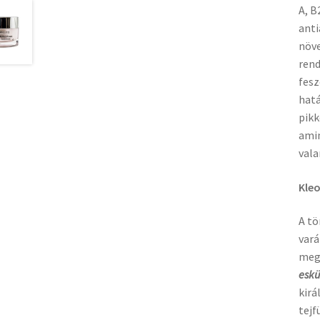
A, B
anti
növe
rend
fesz
hatá
pikk
amin
vala
Kleo
A tö
vará
megt
eskü
kirá
tejf