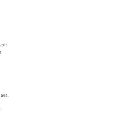
volt
a
paea,
l.