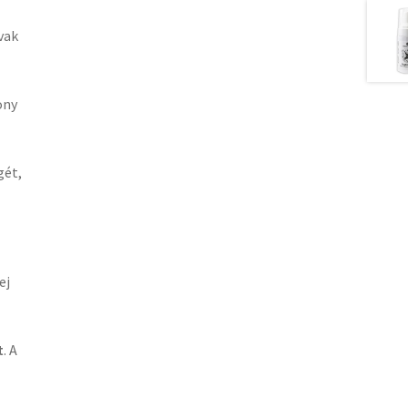
vak
ony
gét,
ej
t
. A