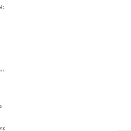
ét.
ges
a
dag