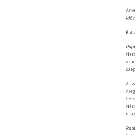
Az e
idő
Éld 
Pop
Nero
szam
szé
A sz
megő
héts
Néró
utaz
Paul