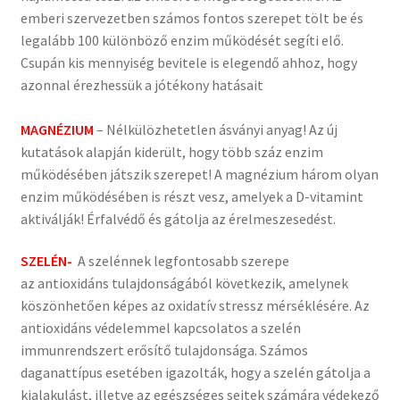
emberi szervezetben számos fontos szerepet tölt be és
legalább 100 különböző enzim működését segíti elő.
Csupán kis mennyiség bevitele is elegendő ahhoz, hogy
azonnal érezhessük a jótékony hatásait
MAGNÉZIUM
– Nélkülözhetetlen ásványi anyag! Az új
kutatások alapján kiderült, hogy több száz enzim
működésében játszik szerepet! A magnézium három olyan
enzim működésében is részt vesz, amelyek a D-vitamint
aktiválják! Érfalvédő és gátolja az érelmeszesedést.
SZELÉN-
A szelénnek legfontosabb szerepe
az antioxidáns tulajdonságából következik, amelynek
köszönhetően képes az oxidatív stressz mérséklésére. Az
antioxidáns védelemmel kapcsolatos a szelén
immunrendszert erősítő tulajdonsága. Számos
daganattípus esetében igazolták, hogy a szelén gátolja a
kialakulást, illetve az egészséges sejtek számára védekező