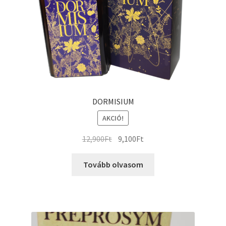
DORMISIUM
AKCIÓ!
Original
Current
12,900
Ft
9,100
Ft
price
price
was:
is:
Tovább olvasom
12,900Ft.
9,100Ft.