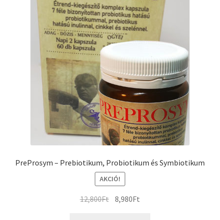
PreProsym – Prebiotikum, Probiotikum és Symbiotikum
AKCIÓ!
Original
Current
12,800
Ft
8,980
Ft
price
price