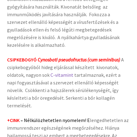
gyógyítására használták. Kivonatát belsőleg az
immunműködés javítására használják. Fokozza a
szervezet ellenálló képességét a vírusfertőzések és a
gyulladások ellen és felső légúti megbetegedések
megelőzésére is kiváló. A nyálkahártya gyulladásának
kezelésére is alkalmazható.
CSIPKEBOGYÓ
Cynosbati pseudofructus (cum seminibus)
A
csipkebogyóból hideg eljárással készített kivonatok,
oldatok, nagyon sok
C-vitamint
tartalmaznak, ezért a
napi fogyasztásával a szervezet ellenálló képességét
növelik. Csökkenti a hajszálerek sérülékenységét, így
késlelteti a bőr öregedését. Serkenti a bőr kollagén
termelését.
+CINK
–
Nélkülözhetetlen nyomelem! E
lengedhetetlen az
immunrendszer egészségének megőrzéséhez. Hiánya
hajlamossá teszi az embert a megbetegedésekre. Az