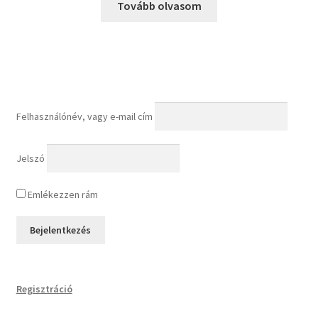
was:
is:
Tovább olvasom
12,800Ft.
8,980Ft.
Felhasználónév, vagy e-mail cím
Jelszó
Emlékezzen rám
Regisztráció