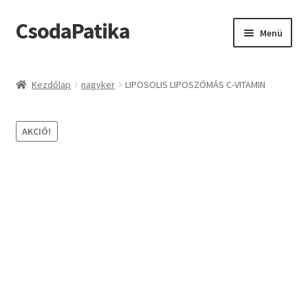
CsodaPatika
Ugrás
Kilépés
Menü
a
a
navigációhoz
tartalomba
Kezdőlap
Kezdőlap
nagyker
LIPOSOLIS LIPOSZÓMÁS C-VITAMIN
Account
AKCIÓ!
Adatvédelmi Nyilatkozat
ÁSZF
Kosár
Login
Logout