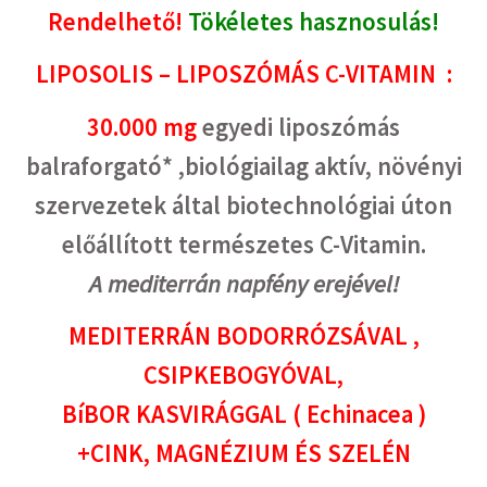
Rendelhető!
Tökéletes hasznosulás!
was:
is:
9,490Ft.
6,477Ft.
LIPOSOLIS – LIPOSZÓMÁS C-VITAMIN :
30.000 mg
egyedi liposzómás
balraforgató* ,biológiailag aktív, növényi
szervezetek által biotechnológiai úton
előállított természetes C-Vitamin.
A mediterrán napfény erejével!
MEDITERRÁN BODORRÓZSÁVAL ,
CSIPKEBOGYÓVAL,
BíBOR KASVIRÁGGAL ( Echinacea )
+CINK, MAGNÉZIUM ÉS SZELÉN