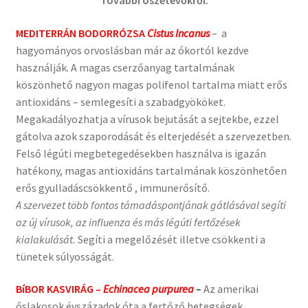
További öszetevőkről:
MEDITERRÁN BODORRÓZSA
Cistus Incanus
– a
hagyományos orvoslásban már az ókortól kezdve
használják. A magas cserzőanyag tartalmának
köszönhető nagyon magas polifenol tartalma miatt erős
antioxidáns – semlegesíti a szabadgyököket.
Megakadályozhatja a vírusok bejutását a sejtekbe, ezzel
gátolva azok szaporodását és elterjedését a szervezetben.
Felső légúti megbetegedésekben használva is igazán
hatékony, magas antioxidáns tartalmának köszönhetően
erős gyulladáscsökkentő , immunerősítő.
A szervezet több fontos támadáspontjának gátlásával segíti
az új vírusok, az influenza és más légúti fertőzések
kialakulását.
Segíti a megelőzését illetve csökkenti a
tünetek súlyosságát.
BíBOR KASVIRÁG –
Echinacea purpurea
–
Az amerikai
őslakosok évszázadok óta a fertőző betegségek