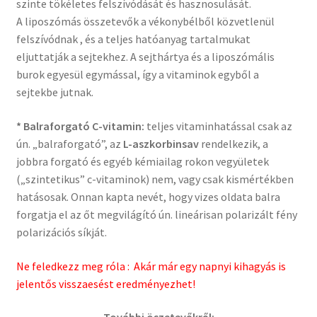
szinte tökéletes felszívódását és hasznosulását.
A liposzómás összetevők a vékonybélből közvetlenül
felszívódnak , és a teljes hatóanyag tartalmukat
eljuttatják a sejtekhez. A sejthártya és a liposzómális
burok egyesül egymással, így a vitaminok egyből a
sejtekbe jutnak.
* Balraforgató C-vitamin:
teljes vitaminhatással csak az
ún. „balraforgató”, az
L-aszkorbinsav
rendelkezik, a
jobbra forgató és egyéb kémiailag rokon vegyületek
(„szintetikus” c-vitaminok) nem, vagy csak kismértékben
hatásosak. Onnan kapta nevét, hogy vizes oldata balra
forgatja el az őt megvilágító ún. lineárisan polarizált fény
polarizációs síkját.
Ne feledkezz meg róla : Akár már egy napnyi kihagyás is
jelentős visszaesést eredményezhet!