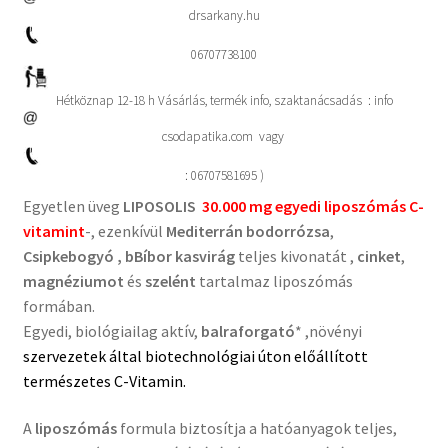
drsarkany.hu
06707738100
Hétköznap 12-18 h Vásárlás, termék info, szaktanácsadás : info
csodapatika.com vagy
: 06707581695 )
Egyetlen üveg
LIPOSOLIS
30.000 mg egyedi liposzómás C-
vitamint
-, ezenkívül
Mediterrán bodorrózsa
,
Csipkebogyó , bBíbor kasvirág
teljes kivonatát ,
cinket
,
magnéziumot
és
szelént
tartalmaz liposzómás
formában.
Egyedi, biológiailag aktív,
balraforgató
* ,növényi
szervezetek által biotechnológiai úton előállított
természetes C-Vitamin.
A
liposzómás
formula biztosítja a hatóanyagok teljes,